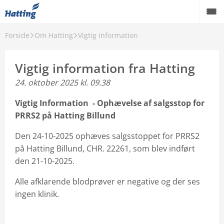
Forside
Om Hatting
Vigtig information
Webshop
Ornesæd
Vigtig information fra Hatting
24. oktober 2025 kl. 09.38
Rådgivning hos Hatting
Vigtig Information -
Ophævelse af
salgsstop for
Kundeservice
PRRS2 på Hatting Billund
Karriere
Den 24-10-2025 ophæves salgsstoppet for PRRS2
på Hatting Billund, CHR. 22261, som blev indført
Om Hatting
den 21-10-2025.
Alle afklarende blodprøver er negative og der ses
ingen klinik.